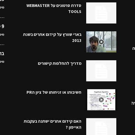
סדרת סרטונים על WEBMASTER
מיכ
TOOLS
9 טיפים לאחסון אתרים מאובטח
בארי שוורץ על קידום אתרים בשנת
מיכ
2013
ה
בח
מיכ
מדריך להחלפות קישורים
חשיבותו או זניחותו של ציון הPR
מת?
האם קידום אתרים ישתנה בעקבות
האייפון ?