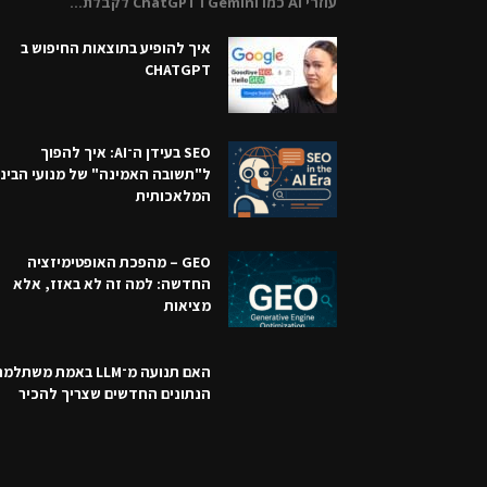
עוזרי AI כמו Gemini ו ChatGPT לקבלת...
איך להופיע בתוצאות החיפוש ב
CHATGPT
SEO בעידן ה־AI: איך להפוך
ל"תשובה האמינה" של מנועי הבינ
המלאכותית
GEO – מהפכת האופטימיזציה
החדשה: למה זה לא באזז, אלא
מציאות
האם תנועה מ־LLM באמת משתל
הנתונים החדשים שצריך להכיר