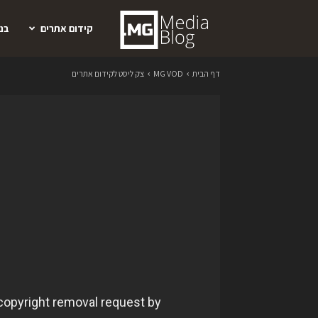
קידום
קידום אתרים
בנ
דף הבית
MG VOD
צק ליסט לקידום אתרים
אתרים
ושיווק
דיגיטלי
מיכאל
גורודינסקי