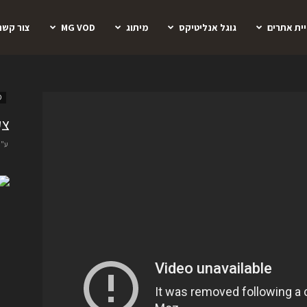
יית אתרים
גוגל אנליטיקס
מיתוג
MG VOD
צור קשר
D
צק
ע"י