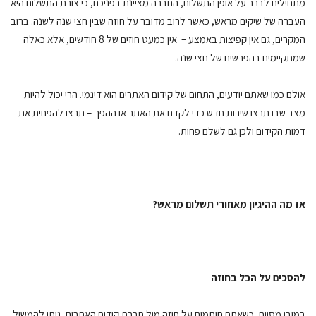
מתחילים לברר על אופן התשלום, החברה מציינת בפניכם, כי צורת התשלום היא
העברה של שיקים מראש, כאשר לרוב מדובר על חוזה שבין חצי שנה לשנה. ברוב
המקרים, גם אין קפיצות באמצע – אין כמעט חוזים של 8 חודשים, אלא כאלה
שמתקיימים בהפרשים של חצי שנה.
אולם כמו שאתם יודעים, התחום של קידום האתרים הוא דינמי. הרי יכול להיות
מצב שבו תרצו שירות חדש כדי לקדם את האתר או ההפך – תרצו להפחית את
דמות הקידום ולכן גם לשלם פחות.
אז מה ההיגיון מאחורי תשלום מראש?
להסכים על הכל בחוזה
במובן מסוים, כשאתם חותמים על חוזה מול חברת קידום האתרים, ניתן להמשיל