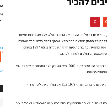
בים להכיר
ארו
א, אני לא מדבר על ימי הולדת של הדודות, אלא של כמה דמויות מפתח
ם הולדתה של הספק מפלצת ספק רובוט שהפך לחלק בלתי נפרד משיגרת
חייהם של מליוני אנשים – גוגל. למרות שנראה כאילו היה כאן מאז ומתמיד, מדובר בתופעה חדשית שנולדה בשנת 1997 במוחם
ast
איזו פצצה הם הולכים לשחרר לעולם.
את דריסת הרגל המשמעותית שלו בתור מנוע החיפוש החשוב בעולם הוא עשה רק ב-2001 ומאז הוא רק הלך התפתח והשתכלל. שני
 CA
פתחים הגאונים –
לארי פייג' ( הידוע בכינוי לארי פייג' רנק) וסרגי ברין. יום הולדתו של סרגיי ברינג הוא ה- 21.8.1973 ויום הולדתו של לארי פייג' –
R
רה לארה"ב. באותה תקופה עלו יהודי ברה"מ או לישראל או לארה"ב, מה