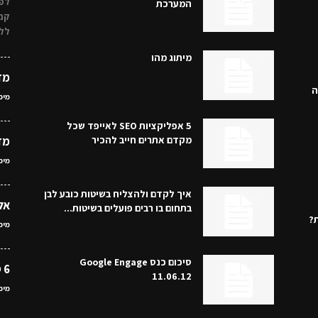
לפע
המערכת
קמפ
לל
מיתוג מהו
מד
ה
מיכ
5 אפליקציות SEO לאייפד שכל
מקדם אתרים חייב להכיר
מד
מיכ
איך לקדם ולהצליח בשיטות כובע לבן
אל
בתחום בו רבים פועלים בשיטות...
מת?
מיכ
סיכום כנס Google Engage
6 טיפים לבניית קישורים
11.06.12
מיכ