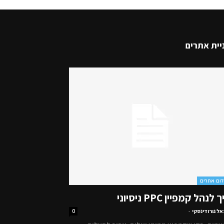
יית אתרים
דום אתרים
 לנהל קמפיין PPC ניסיוני
אל גורודינסקי
-
0