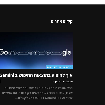
קידום אתרים
ניהול מוניטין באינטרנט
איך להופיע בתוצאות החיפוש ב Gemini
מיכאל גורודינסקי
-
ככל שהבינה המלאכותית נכנסת יותר לחיי היום יום
שלנו, אנשים כבר לא מחפשים רק בגוגל. הם שואלים
עוזרי AI כמו Gemini ו ChatGPT לקבלת...