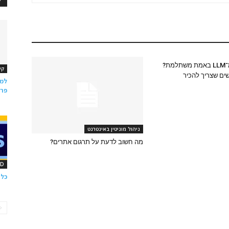
האם תנועה מ־LLM באמת משתלמת?
קי
ים שצריך להכיר
למד
פרס
ניהול מוניטין באינטרנט
מה חשוב לדעת על תרגום אתרים?
OD
כלי