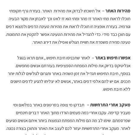
מהירות האתר
– אל תשכחו לבדוק את מהירות האתר. בעזרת גרף תקופתי
תוכלו לראות מתי האתר זז מהר ומתי הוא זז לאט וכך לאבחן את מקור הבעיה
וגורמיה. בעזרת אופציה זו תוכלו לראות את מהירות טעינת הדפים ולמצוא דפים
עם תוכן כבד מידי. כדי להגדיל את מהירות הטעינה אפשר להקטין את התמונות.
טעינה מהירה משפרת את חוויית הגולש ואפילו את דירוג האתר.
אפשרו חיפוש באתר
– לאחר שתכניסו תיבת חיפוש , אתם תראו בגוגל
אנליטיקס בדיוק את מילות המפתח הספציפיות בעזרתם אנשים מחפשים.
בנוסף, תיבת החיפוש תגדיל את זמן השהיה באתר ותגרום לגולשים לגלות יותר
תכנים. אם יש להם אלפי דפים באתר, אנשים לא יצליחו להגיע לדפים הישנים
ללא תיבת חיפוש.
מעקב אחרי התרחשות
– תבדקו מי צופה בסרטונים באתר במלואם ומי
מעביר קדימה. עקבו אחרי כמה פעמים הורדו מתוך האתר דברים חינמיים
שפרסמתם. שימו לב מה הם מילות המפתח הנפוצות ביותר איתם אנשים מגיעים
לאתר. מעקב אחרי התרחשויות יעזור לכם לעצב את האתר והתוכן בצורה נכונה.