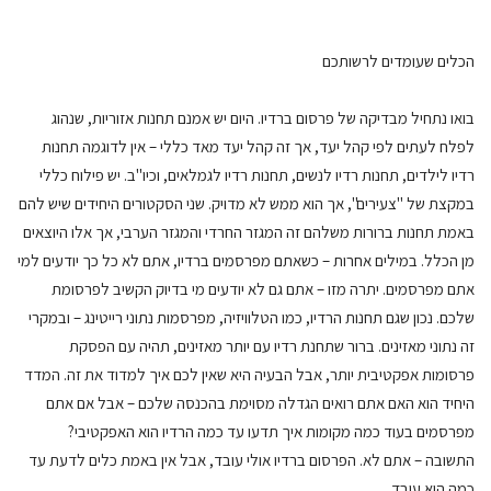
הכלים שעומדים לרשותכם
בואו נתחיל מבדיקה של פרסום ברדיו. היום יש אמנם תחנות אזוריות, שנהוג
לפלח לעתים לפי קהל יעד, אך זה קהל יעד מאד כללי – אין לדוגמה תחנות
רדיו לילדים, תחנות רדיו לנשים, תחנות רדיו לגמלאים, וכיו"ב. יש פילוח כללי
במקצת של "צעירים", אך הוא ממש לא מדויק. שני הסקטורים היחידים שיש להם
באמת תחנות ברורות משלהם זה המגזר החרדי והמגזר הערבי, אך אלו היוצאים
מן הכלל. במילים אחרות – כשאתם מפרסמים ברדיו, אתם לא כל כך יודעים למי
אתם מפרסמים. יתרה מזו – אתם גם לא יודעים מי בדיוק הקשיב לפרסומת
שלכם. נכון שגם תחנות הרדיו, כמו הטלוויזיה, מפרסמות נתוני רייטינג – ובמקרי
זה נתוני מאזינים. ברור שתחנת רדיו עם יותר מאזינים, תהיה עם הפסקת
פרסומות אפקטיבית יותר, אבל הבעיה היא שאין לכם איך למדוד את זה. המדד
היחיד הוא האם אתם רואים הגדלה מסוימת בהכנסה שלכם – אבל אם אתם
מפרסמים בעוד כמה מקומות איך תדעו עד כמה הרדיו הוא האפקטיבי?
התשובה – אתם לא. הפרסום ברדיו אולי עובד, אבל אין באמת כלים לדעת עד
כמה הוא עובד.