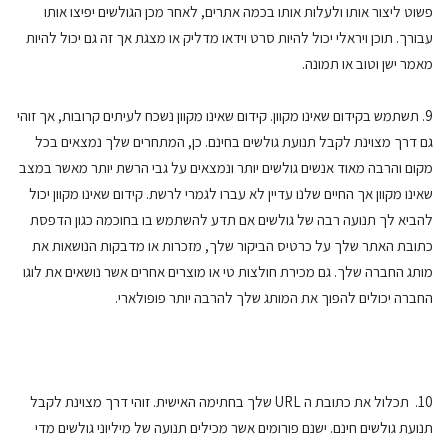
פשוט ליצור אותו ולעלות אותו בכמה אתרים, לאחר מכן הגולשים יפיצו אותו
עבורך. תוכן ויראלי יכול להיות סרט וידאו מדליק או מצגת אך זה גם יכול להיות
מאמר ישן וטוב או תמונה.
9. תשתמש בקידום שאינו מקוון. קידום שאינו מקוון נשכח לעיתים קרובות, אך זוהי
גם דרך מצוינת לקבל תנועת גולשים בחינם. כן, המתחרים שלך נמצאים בכל
מקום והרבה מאוד אנשים גולשים יותר ונמצאים על גבי הרשת יותר מאשר במצב
שאינו מקוון אך החיים שלנו עדיין לא עברו לגמרי לרשת. קידום שאינו מקוון יכול
להביא לך תנועה רבה של גולשים אם תדע להשתמש בו בחוכמה כגון הדפסת
כתובת האתר שלך על כרטיס הביקור שלך, מזכרות או מדבקות הנושאות את
מותג החברה שלך. גם מכירת חולצות טי או מוצרים אחרים אשר נושאים את לוגו
החברה יכולים להפוך את המותג שלך להרבה יותר פופולארי.
10. תכלול את כתובת ה URL שלך בחתימה האישית. זוהי דרך מצוינת לקבל
תנועת גולשים חינם. ישנם פורומים אשר מכילים תנועה של מיליוני גולשים מדי