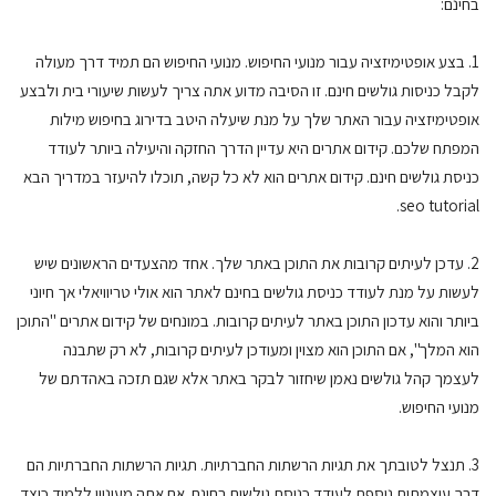
בחינם:
1. בצע אופטימיזציה עבור מנועי החיפוש. מנועי החיפוש הם תמיד דרך מעולה
לקבל כניסות גולשים חינם. זו הסיבה מדוע אתה צריך לעשות שיעורי בית ולבצע
אופטימיזציה עבור האתר שלך על מנת שיעלה היטב בדירוג בחיפוש מילות
המפתח שלכם. קידום אתרים היא עדיין הדרך החזקה והיעילה ביותר לעודד
כניסת גולשים חינם. קידום אתרים הוא לא כל קשה, תוכלו להיעזר במדריך הבא
seo tutorial.
2. עדכן לעיתים קרובות את התוכן באתר שלך. אחד מהצעדים הראשונים שיש
לעשות על מנת לעודד כניסת גולשים בחינם לאתר הוא אולי טריוויאלי אך חיוני
ביותר והוא עדכון התוכן באתר לעיתים קרובות. במונחים של קידום אתרים "התוכן
הוא המלך", אם התוכן הוא מצוין ומעודכן לעיתים קרובות, לא רק שתבנה
לעצמך קהל גולשים נאמן שיחזור לבקר באתר אלא שגם תזכה באהדתם של
מנועי החיפוש.
3. תנצל לטובתך את תגיות הרשתות החברתיות. תגיות הרשתות החברתיות הם
דרך עוצמתית נוספת לעודד כניסת גולשים בחינם. אם אתה מעוניין ללמוד כיצד