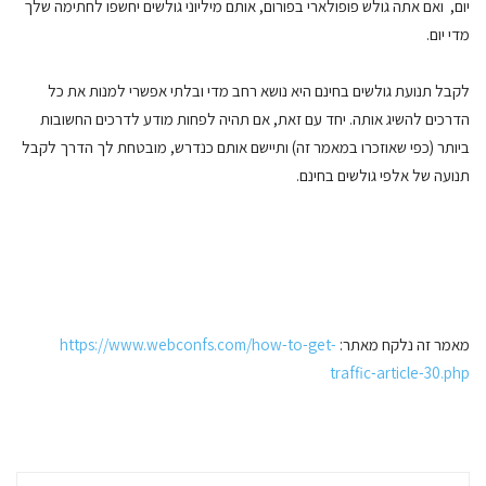
יום, ואם אתה גולש פופולארי בפורום, אותם מיליוני גולשים יחשפו לחתימה שלך
מדי יום.
לקבל תנועת גולשים בחינם היא נושא רחב מדי ובלתי אפשרי למנות את כל
הדרכים להשיג אותה. יחד עם זאת, אם תהיה לפחות מודע לדרכים החשובות
ביותר (כפי שאוזכרו במאמר זה) ותיישם אותם כנדרש, מובטחת לך הדרך לקבל
תנועה של אלפי גולשים בחינם.
מאמר זה נלקח מאתר:
https://www.webconfs.com/how-to-get-
traffic-article-30.php