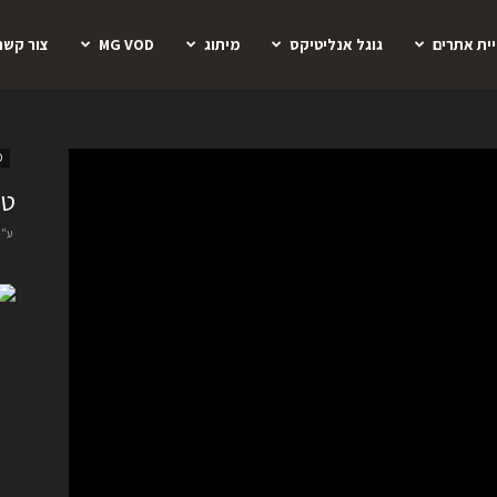
יית אתרים
גוגל אנליטיקס
מיתוג
MG VOD
צור קשר
D
טי
ע"י