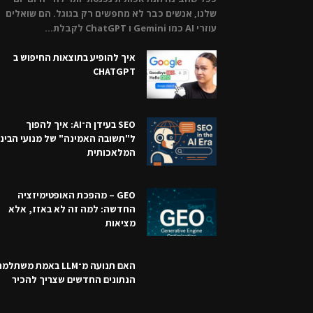
שלנו, אנשים כבר לא מחפשים רק בגוגל. הם שואלים
עוזרי AI כמו Gemini ו ChatGPT לקבלת...
איך להופיע בתוצאות החיפוש ב
CHATGPT
SEO בעידן ה־AI: איך להפוך
ל"תשובה האמינה" של מנועי הבינ
המלאכותית
GEO – מהפכת האופטימיזציה
החדשה: למה זה לא באזז, אלא
מציאות
האם תנועה מ־LLM באמת משתל
הנתונים החדשים שצריך להכיר