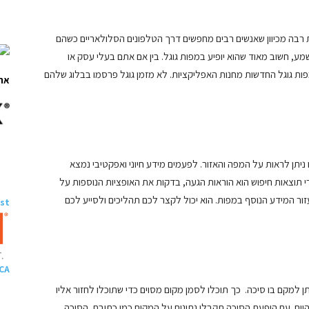
 רבה מכיוון שאנשים רבים מחפשים דרך הטלפונים הסלולאריים כשהם
, חשוב מאוד שהוא יופיע במפות גוגל. בין אם אתם בעלי עסק או
ת גוגל החדשות מחנות האפליקציות. לא מזמן גוגל פרסמו בבלוג שלהם
ארו
תן לראות על המפה והאזור. לפעמים מידע חיוני ואפקטיבי נמצא
תוצאות חיפוש הוא הוראות הגעה, בדקות את האופציות הנוספות על
זור המידע הנוסף במפות. הוא יכול לקצר לכם תהליכים ולסייע לכם
ast
 CA
 למקם בו סיכה. כך תוכלו לסמן מקום מסוים כדי שתוכלו לחזור אליו
ום. עם הופעת הסיכה תקבלו נתונים על המקום כמו כתובת. הסיכה