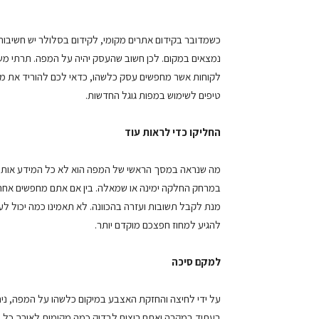
כשמדובר בקידום אתרים מקומי, לקידום בסלולר יש חשיבות
נמצאים במקום. לכן חשוב שהעסק יהיה על המפה. תרתי משמע
לקוחות אשר מחפשים עסק כלשהו, כדאי לכם להוריד את מפו
טיפים לשימוש במפות גוגל החדשות.
החליקו כדי לראות עוד
מה שנראה במסך הראשי של המפה הוא לא כל המידע אותו ני
במרחק החלקה ימינה או שמאלה. בין אם אתם מחפשים אחרי 
מנת לקבל תשובות ועזרה בהכוונה. לא תאמינו כמה יכול לע
להגיע למחוז חפצכם מוקדם יותר.
למקם סיכה
על ידי לחיצה והחזקת האצבע במיקום כלשהו על המפה, ניתן
בעתיד במקרה ואתם רוצים לבדוק כמה מקומות לאורך כל הי