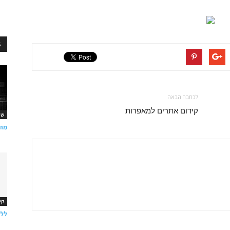
S
לכתבה הבאה
קידום אתרים למאפרות
שי
מה ז
קי
ללמ