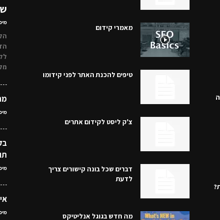
שי
מיכ
מאמרי קידום
הקמ
הדר
לק
מקצ
טיפים להכנת האתר לפני קידומו
ה
מה
מיכ
צ'ק ליסט לקידום אתרים
תו
דברים שכל בונה קישורים צריך
מיכ
לדעת
מת?
אי
מיכ
מה חדש בגוגל אנליטיקס