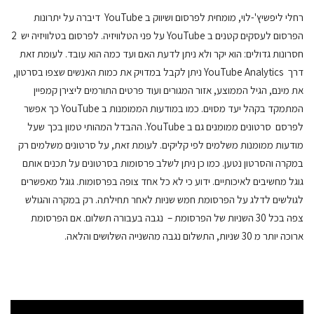
רחלי ליפשיץ'-לוי, מומחית לפרסום ושיווק ב YouTube דיברה על יתרונות
הפרסום לעסקים קטנים ב YouTube על פני הטלוויזיה. לפרסום בטלוויזיה יש 2
חסרונות גדולים: הוא יקר ולא ניתן לדעת האם ועד כמה הוא עובד. לעומת זאת
דרך YouTube Analytics ניתן לקבל במדויק את כמות האנשים שצפו בסרטון,
את מינם, הגיל הממוצע, אזור המגורים ועוד פרטים התורמים ליצירן קמפיין
המתמקד בקהל יעד מסוים. כמו במודעות הממומנות ב YouTube כך אפשר
לפרסם סרטונים ממומנים גם ב YouTube. ההבדל המהותי טמון בכך שעל
מודעות ממומנות משלמים לפי קליקים. לעומת זאת, על סרטונים משלמים רק
במקרה והסרטון נטען. כמו כן ניתן לשלב פרסומות בסרטונים על תכנים אותם
גוגל מחשיבים לאיכותיים. ידוע כי לא כל אחד צופה בפרסומות. גוגל מאפשרים
לגולשים לדלג על הפרסומת חמש שניות לאחר תחילתה. רק במקרה והגולש
צפה בכל 30 השניות של הפרסומת – נגבה בעבורה תשלום. אם הפרסומת
ארוכה יותר מ 30 שניות, התשלום נגבה מהשנייה השלושים והלאה.