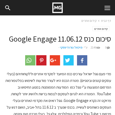
דף הבית
קידום אתרים
קידום אתרים
סיכום כנס Google Engage 11.06.12
0
2146
ע"י
מיכאל גורודינסקי
-
מדי פעם גוגל ישראל עורכים כנס המיועד למקדמי אתרים וללקוחותיהם (בעלי
עסקים קטנים ובינוניים). מטרת הכנס היא לעורר מודעות לשימוש בפלטפורמות
הפרסום המוצעות ע"י גוגל כמו המודעות הממומנות במנוע החיפוש וב
YouTube . המטרה היא לגרום לעסקים לצמוח ברשת ולהשיג יותר לקוחות.
פרויקט זה נקרא Google Engage. גוגל רואים את מקדמי האתרים ובעלי
העסקים כשותפים לעשייה. בכנס שנערך ב 11.6.12 בתל-אביב, הושם דגש על
פרסום ב You Tube ובמדיה הסלולרית. אלון גל, בעלי חברת תות ומנחה