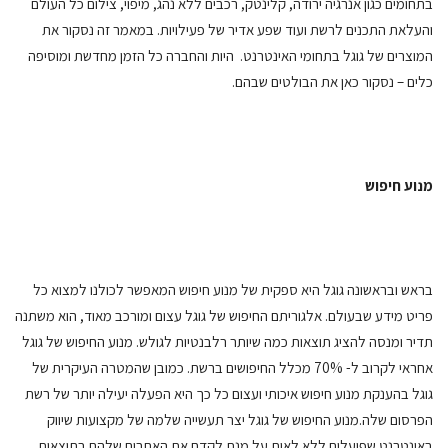
בתחומים כגון אנרגיה ירודה, קלינטק, רכבים ללא נהג, מיפוי, צילום כל העולם
והעלאת התכנים לרשת ועוד שפע אדיר של פעילויות. במאמר זה נסקור את
המוצרים של גוגל בתחומי האינטרנט. היות והחברה כל הזמן מחדשת ומוסיפה
כלים – נסקור כאן את הבולטים שבהם.
מנוע חיפוש
בראש ובראשונה גוגל היא ספקית של מנוע חיפוש המאפשר לכולנו למצוא כל
פריט מידע שבעולם. אלגוריתם החיפוש של גוגל עצום ומורכב מאוד, הוא משתנה
תדיר ומנסה להציג תוצאות כמה שיותר רלבנטיות לגולש. מנוע החיפוש של גוגל
אחראי לקרוב ל- 70% מכלל החיפושים ברשת. כמובן שהמטרה העיקרית של
גוגל בהענקת מנוע חיפוש איכותי ועצום כל כך היא הפעלה יעילה יותר של רשת
הפרסום שלה.מנוע החיפוש של גוגל יצר תעשייה שלמה של מקצועות שיווק
באינטרנט שפועלים ללא לאות על מנת לקדם את האתרים שלהם בתוצאות