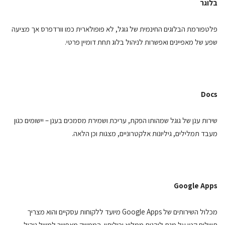
בלוגר
פלטפורמת הבלוגים החינמית של גוגל, לא פופולארית כמו וורדפרס אך מציעה
שפע של מאפיינים ואפשרות לניהול בלוג תחת דומיין פרטי.
Docs
שירות ענן של גוגל שמהותו הפקת, עריכת ושמירת מסמכים בענן – יישומים כגון
מעבד תמלילים, גיליונות אלקטרוניים, מצגות וכן הלאה.
Google Apps
מכלול השירותים של Google Apps מיועד ללקוחות עסקיים והוא מצריך
תשלום קטן על מנת ליהנות ממלוא יכולותיו. הממשק מאפשר למשל ניהול