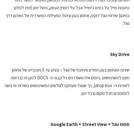
כתובות מייל על בסיס ג'ימייל אבל על דומיין העסק, ניהול יומן (זמין לכולם
בחינם) שירותי גוגל דוקס, אחסון בענן וניהול הפעילות המשרדית של הארגון דרך
גוגל.
Sky Drive
שירות האחסון בענן החדש והחינמי של גוגל – מציע עד 5 גיגהבייט של אחסון
חינם למשתמשים. בימים אלו משודרגים כל קבצי ה- DOCS לכונן זה (בדומה
לשירות ה- drop box), כך שגוגל מעניקה לגולשים המשתמשים בשירות זה גישה
למסמכים מכל מקום ובכל זמן.
מפות גוגל + Google Earth + Street View