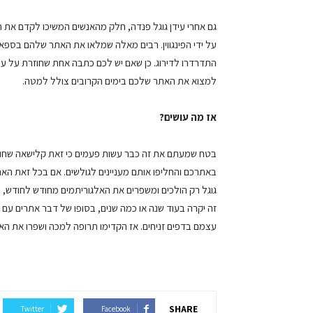
גם אחרי עידן גוגל פנדה, חלק מהאנשים המשיכו לקדם את 
על ידי הפינגווין. רבים מאלה שמלאו את האתר שלהם בספא
התדרדרו לדירוג. כן שאם יש לכם כתבה אחת שחוזרת על עצמ
למצוא את האתר שלכם בימים הקרובים צולל למטה.
אז מה עושים?
בטח שמעתם את זה כבר עשות פעמים כי זאת קלישאה שחורה
באתרכם והחליפו אותם מעניינים לגולשים. אם בכל זאת האתר
גוגל רק הולכים ומשפרים את האלגוריתמים מחודש לחודש, 
זה יקרה בעוד שנה או כמה שנים, בסופו של דבר אתרים עם
עצמם בדפים זניחים. אז הקדימו תרופה למכה ושפרו את הא
SHARE
Twitter
Facebook