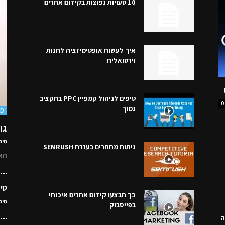
10 טעויות נפוצות בקידום אתרים
איך לעשות אופטימיזציה לחנות
וירטואלית
טיפים לניהול קמפיין PPC בתקציב
0
נמוך
OD
גו
מיכ
ניתוח מתחרים בעזרת SEMRUSH
הא
טי
כך תבצעו קידום אתרים איכותי
מיכ
בפייסבוק
ה